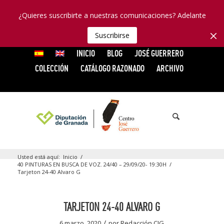
¿Quieres suscribirte a nuestras comunicaciones? Adelante
Suscribirse
INICIO
BLOG
JOSÉ GUERRERO
COLECCIÓN
CATÁLOGO RAZONADO
ARCHIVO
Usted está aquí:
Inicio
/
40 PINTURAS EN BUSCA DE VOZ. 24/40 – 29/09/20- 19:30H
/
Tarjeton 24-40 Alvaro G
TARJETON 24-40 ALVARO G
/
6 marzo, 2020
por
Redacción CJG