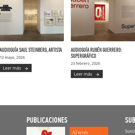
AUDIOGUÍA SAUL STEINBERG, ARTISTA
AUDIOGUÍA RUBÉN GUERRERO:
SUPERGRÁFICO
12 mayo, 2026
23 febrero, 2026
Leer más
arrow_forward
Leer más
arrow_forward
PUBLICACIONES
SUB
Suscr