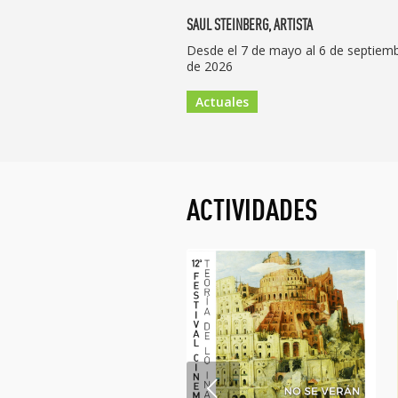
SAUL STEINBERG, ARTISTA
NO-END. LO NON FINITO Y LO INFINITO EN L
IMAGEN-TIEMPO
Desde el 7 de mayo al 6 de septiem
de 2026
Del 11 al 21 de junio de 2026
Actuales
Actuales
ACTIVIDADES
Anterior