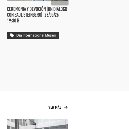
CEREMONIA Y DEVOCIÓN (UN DIÁLOGO
CON SAUL STEINBERG) -23/05/26 -
19:30 H
Día Internacional Museo
local_offer
arrow_forward
VER MÁS