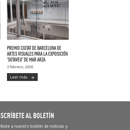
PREMIO CIUTAT DE BARCELONA DE
ARTES VISUALES PARA LA EXPOSICIÓN
'SOTAVEU' DE MAR ARZA
3 febrero, 2026
Leer más
arrow_forward
SCRÍBETE AL BOLETÍN
íbete a nuestro boletín de noticias y