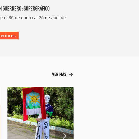
N GUERRERO: SUPERGRÁFICO
 el 30 de enero al 26 de abril de
eriores
arrow_forward
VER MÁS
sterior