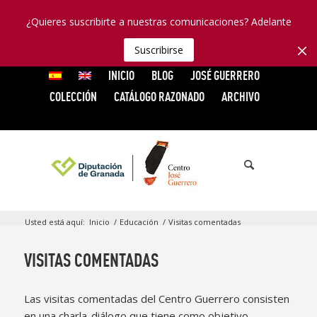
¿Quieres suscribirte a nuestras comunicaciones? Adelante
Suscribirse
INICIO
BLOG
JOSÉ GUERRERO
COLECCIÓN
CATÁLOGO RAZONADO
ARCHIVO
Usted está aquí:
Inicio
/
Educación
/
Visitas comentadas
VISITAS COMENTADAS
Las visitas comentadas del Centro Guerrero consisten
en una charla-diálogo que tiene como objetivo