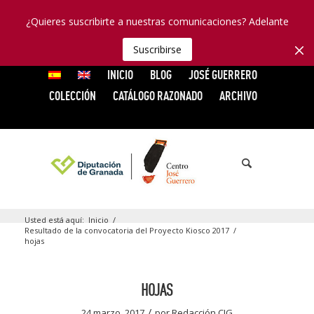
¿Quieres suscribirte a nuestras comunicaciones? Adelante
Suscribirse
INICIO
BLOG
JOSÉ GUERRERO
COLECCIÓN
CATÁLOGO RAZONADO
ARCHIVO
Usted está aquí:
Inicio
/
Resultado de la convocatoria del Proyecto Kiosco 2017
/
hojas
HOJAS
/
24 marzo, 2017
por
Redacción CJG