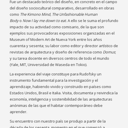
Fue un destacado teórico del diseño, en concreto en el campo
del diseño sociocultural comparativo, desarrollado en obras
como
The Kimono Mind, The Unfashionable Human
Body
o
Now I lay me down to eat
. A ello se le suma el profundo
impacto de su actividad como comisario, de la que son
ejemplos sus provocadoras exposiciones organizadas en el
Museum of Modern Art de Nueva York entre los años
cuarenta y sesenta; su labor como editor y director artístico de
revistas de arquitectura y diseño de referencia como
Domus
;
y su tarea docente en diversos centros de todo el mundo
(Yale, MIT, Universidad de Waseda en Tokio).
La experiencia del viaje constituye para Rudofsky un
instrumento fundamental para la investigación y el
aprendizaje, habiendo vivido y construido en países como
Estados Unidos, Brasil e Italia. Visita, documenta y reivindica la
economía, inteligencia y sostenibilidad de las arquitecturas
anónimas de las que el habitar contemporáneo debe
aprender.
Su encuentro con nuestro país se produjo a partir de la
década de los sesenta, momento en el que comenzó a