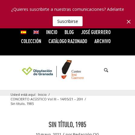
¿Quieres suscribirte a nuestras comunicaciones? Adelante
Suscribirse
INICIO
BLOG
JOSÉ GUERRERO
COLECCIÓN
CATÁLOGO RAZONADO
ARCHIVO
Usted está aquí:
Inicio
/
CONCIERTO ACÚSTICO Vol III – 14/05/21 – 20H
/
Sin título, 1985
SIN TÍTULO, 1985
/
10 mayo, 2021
por
Redacción CJG