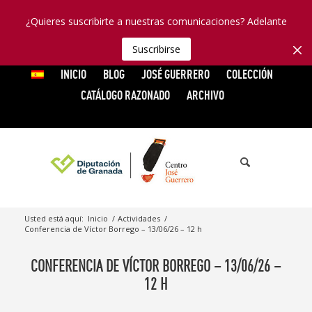
¿Quieres suscribirte a nuestras comunicaciones? Adelante
Suscribirse
INICIO
BLOG
JOSÉ GUERRERO
COLECCIÓN
CATÁLOGO RAZONADO
ARCHIVO
Usted está aquí:
Inicio
/
Actividades
/
Conferencia de Víctor Borrego – 13/06/26 – 12 h
CONFERENCIA DE VÍCTOR BORREGO – 13/06/26 –
12 H