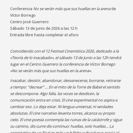
Conferencia
No se verán más que sus huellas en la arena
de
Víctor Borrego
Centro José Guerrero
Sábado 13 de junio de 2026 a las 12 h
Entrada libre hasta completar el aforo
Coincidiendo con el 12 Festival Cinemística 2026, dedicado a la
«Teoría de lo inacabado», el sábado 13 de Junio a las 12h tendrá
lugar en el Centro Guerrero la conferencia de Víctor Borrego
«No se verán más que sus huellas en la arena».
Inacabar, desistir, abandonar, desvanecerse, borrarse, retirarse
a tiempo: “decrear” … En el mito de la Torre de Babel el sentido
se descompone. Algo falla, las voces se desdicen, la
comunicación entra en crisis. El cine experimental no aspira a
cambiar eso. Lo deja estar. Ni lengua universal, ni verdades
absolutas. El cine narrativo levanta torres, alcanza su propio
cielo. El cine-poesía contempla las ruinas de la catástrofe y sigue
su camino, dis-curre dis-continuo: huellas, solo huellas… La
expectativa de un final es más un hábito cultural que asocia el