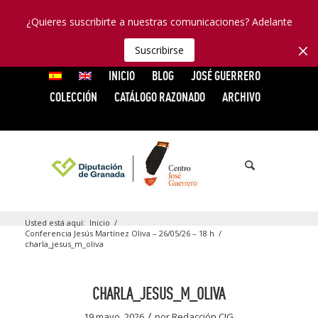
¿Quieres suscribirte a nuestras comunicaciones? Adelante
Suscribirse
INICIO
BLOG
JOSÉ GUERRERO
COLECCIÓN
CATÁLOGO RAZONADO
ARCHIVO
Usted está aquí:
Inicio
/
Conferencia Jesús Martínez Oliva – 26/05/26 – 18 h
/
charla_jesus_m_oliva
CHARLA_JESUS_M_OLIVA
/
19 mayo, 2026
por
Redacción CJG