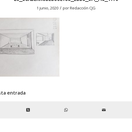
/
1 junio, 2020
por
Redacción CJG
sta entrada