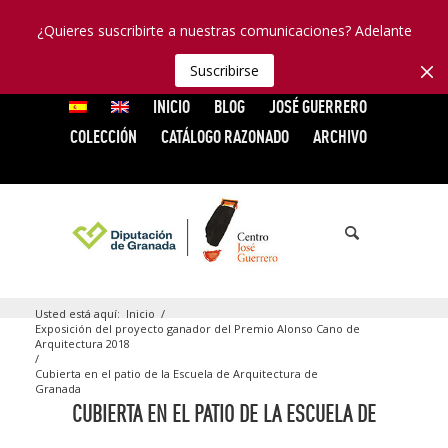
¿Quieres suscribirte a nuestras comunicaciones? Adelante
Suscribirse
INICIO
BLOG
JOSÉ GUERRERO
COLECCIÓN
CATÁLOGO RAZONADO
ARCHIVO
Usted está aquí:
Inicio
/
Exposición del proyecto ganador del Premio Alonso Cano de
Arquitectura 2018
/
Cubierta en el patio de la Escuela de Arquitectura de
Granada
CUBIERTA EN EL PATIO DE LA ESCUELA DE