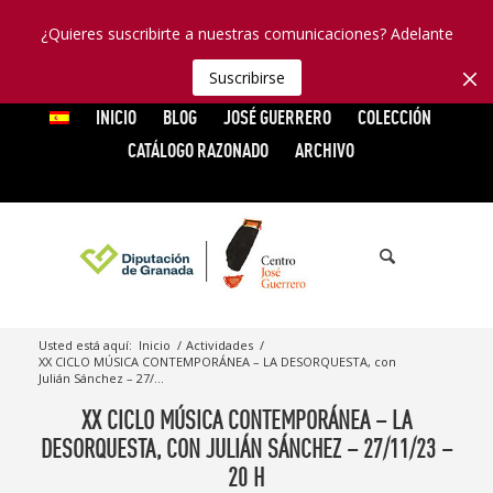
¿Quieres suscribirte a nuestras comunicaciones? Adelante
Suscribirse
INICIO
BLOG
JOSÉ GUERRERO
COLECCIÓN
CATÁLOGO RAZONADO
ARCHIVO
Usted está aquí:
Inicio
/
Actividades
/
XX CICLO MÚSICA CONTEMPORÁNEA – LA DESORQUESTA, con
Julián Sánchez – 27/...
XX CICLO MÚSICA CONTEMPORÁNEA – LA
DESORQUESTA, CON JULIÁN SÁNCHEZ – 27/11/23 –
20 H