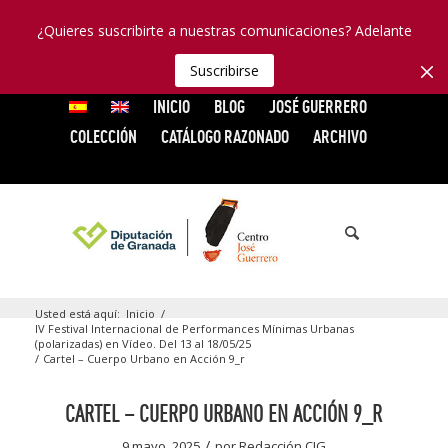
¿Quieres suscribirte a nuestras comunicaciones? Adelante
Suscribirse
INICIO
BLOG
JOSÉ GUERRERO
COLECCIÓN
CATÁLOGO RAZONADO
ARCHIVO
Usted está aquí:
Inicio
/
IV Festival Internacional de Performances Mínimas Urbanas
(polarizadas) en Vídeo. Del 13 al 18/05/25
/
Cartel – Cuerpo Urbano en Acción 9_r
CARTEL – CUERPO URBANO EN ACCIÓN 9_R
/
9 mayo, 2025
por
Redacción CJG