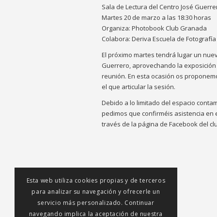
Sala de Lectura del Centro José Guerre
Martes 20 de marzo a las 18:30 horas
Organiza: Photobook Club Granada
Colabora: Deriva Escuela de Fotografía
El próximo martes tendrá lugar un nue
Guerrero, aprovechando la exposición 
reunión. En esta ocasión os proponemo
el que articular la sesión.
Debido a lo limitado del espacio conta
pedimos que confirméis asistencia en 
través de la página de Facebook del cl
Esta web utiliza cookies propias y de terceros
para analizar su navegación y ofrecerle un
servicio más personalizado. Continuar
navegando implica la aceptación de nuestra