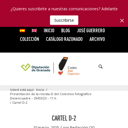
¿Quieres suscribirte a nuestras comunicaciones? Adelante
Suscribirse
INICIO
BLOG
JOSÉ GUERRERO
COLECCIÓN
CATÁLOGO RAZONADO
ARCHIVO
Usted está aquí:
Inicio
/
Presentación de la revista-D del Colectivo fotográfico
Desencuadre – 29/03/25 – 11 h
/
Cartel D-2
CARTEL D-2
/
10 marzo, 2025
por
Redacción CJG