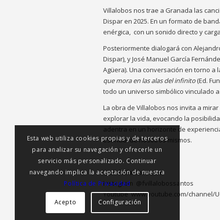
Villalobos nos trae a Granada las canc
Dispar en 2025. En un formato de band
enérgica, con un sonido directo y carga
Posteriormente dialogará con Alejandro
Dispar), y José Manuel García Fernández
Agüera). Una conversación en torno a la
que mora en las alas del infinito
(Ed. Fun
todo un universo simbólico vinculado a 
La obra de Villalobos nos invita a mira
explorar la vida, evocando la posibilid
adentra en un horizonte de experiencia
Esta web utiliza cookies propias y de terceros
esencial de nosotros mismos.
para analizar su navegación y ofrecerle un
servicio más personalizado. Continuar
navegando implica la aceptación de nuestra
Web
fvillalobos.com
Instagram
@fvillalobossantos
Política de Privacidad
Youtube
www.youtube.com/channel/
Acepto
Configuración