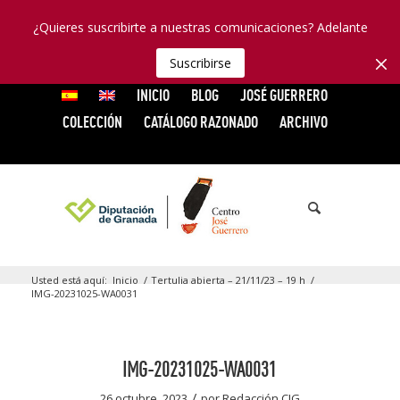
¿Quieres suscribirte a nuestras comunicaciones? Adelante
Suscribirse
INICIO
BLOG
JOSÉ GUERRERO
COLECCIÓN
CATÁLOGO RAZONADO
ARCHIVO
Usted está aquí:
Inicio
/
Tertulia abierta – 21/11/23 – 19 h
/
IMG-20231025-WA0031
IMG-20231025-WA0031
/
26 octubre, 2023
por
Redacción CJG