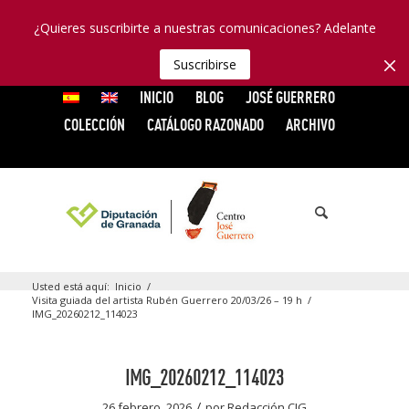
¿Quieres suscribirte a nuestras comunicaciones? Adelante
Suscribirse
INICIO
BLOG
JOSÉ GUERRERO
COLECCIÓN
CATÁLOGO RAZONADO
ARCHIVO
Usted está aquí:
Inicio
/
Visita guiada del artista Rubén Guerrero 20/03/26 – 19 h
/
IMG_20260212_114023
IMG_20260212_114023
/
26 febrero, 2026
por
Redacción CJG