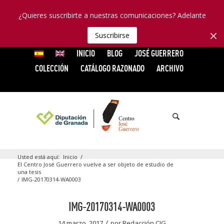
¿Quieres suscribirte a nuestras comunicaciones? Adelante
Suscribirse
INICIO
BLOG
JOSÉ GUERRERO
COLECCIÓN
CATÁLOGO RAZONADO
ARCHIVO
Usted está aquí:
Inicio
/
El Centro José Guerrero vuelve a ser objeto de estudio de
una tesis
/
IMG-20170314-WA0003
IMG-20170314-WA0003
/
14 marzo, 2017
por
Redacción CJG