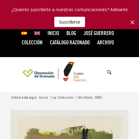
¿Quieres suscribirte a nuestras comunicaciones? Adelante
Suscribirse
INICIO
BLOG
JOSÉ GUERRERO
COLECCIÓN
CATÁLOGO RAZONADO
ARCHIVO
Usted está aquí:
Inicio
/
La Colección
/
Sin título, 1985