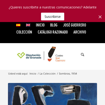
¿Quieres suscribirte a nuestras comunicaciones? Adelante
Suscribirse
INICIO
BLOG
JOSÉ GUERRERO
COLECCIÓN
CATÁLOGO RAZONADO
ARCHIVO
Usted está aquí:
Inicio
/
La Colección
/
Sombras, 1954