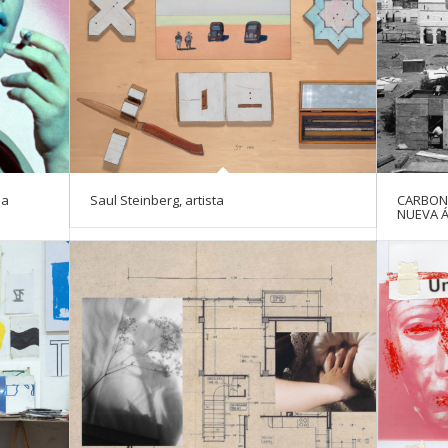
la
Saul Steinberg, artista
CARBONE
NUEVA Á