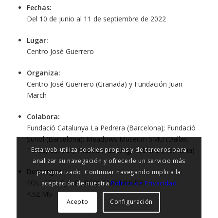
Fechas:
Del 10 de junio al 11 de septiembre de 2022
Lugar:
Centro José Guerrero
Organiza:
Centro José Guerrero (Granada) y Fundación Juan
March
Colabora:
Fundació Catalunya La Pedrera (Barcelona); Fundació
Suñol (Barcelona); Meadows Museum SMU (Dallas,
Texas, EE. UU.); Museum Ludwig, Koblenz (Alemania)
Esta web utiliza cookies propias y de terceros para
analizar su navegación y ofrecerle un servicio más
Descargas:
personalizado. Continuar navegando implica la
FOLLETO_CJG_EL PEQUENO MUSEO
aceptación de nuestra
Política de Privacidad
4.52 Mb
Acepto
Configuración