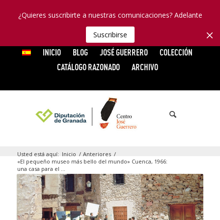
¿Quieres suscribirte a nuestras comunicaciones? Adelante
Suscribirse
INICIO
BLOG
JOSÉ GUERRERO
COLECCIÓN
CATÁLOGO RAZONADO
ARCHIVO
Usted está aquí:
Inicio
/
Anteriores
/
«El pequeño museo más bello del mundo» Cuenca, 1966:
una casa para el ...