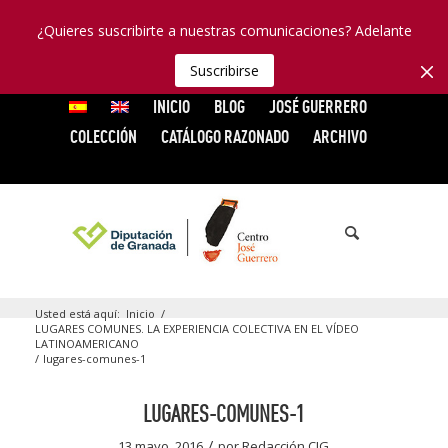
¿Quieres suscribirte a nuestras comunicaciones? Adelante
Suscribirse
INICIO
BLOG
JOSÉ GUERRERO
COLECCIÓN
CATÁLOGO RAZONADO
ARCHIVO
Usted está aquí:
Inicio
/
LUGARES COMUNES. LA EXPERIENCIA COLECTIVA EN EL VÍDEO
LATINOAMERICANO
/
lugares-comunes-1
LUGARES-COMUNES-1
/
13 mayo, 2016
por
Redacción CJG