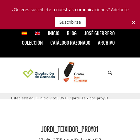
¿Quieres suscribirte a nuestras comunicaciones? Adelante
Suscribirse
INICIO
BLOG
JOSÉ GUERRERO
COLECCIÓN
CATÁLOGO RAZONADO
ARCHIVO
Usted está aquí:
Inicio
/
SOLOVKI
/
Jordi_Teixidor_proy01
JORDI_TEIXIDOR_PROY01
/
10 julio, 2019
por
Redacción CJG