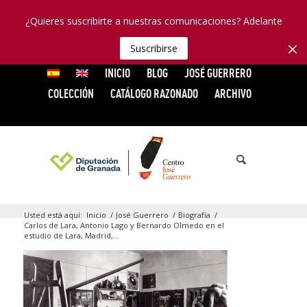
¿Quieres suscribirte a nuestras comunicaciones? Adelante
Suscribirse
INICIO
BLOG
JOSÉ GUERRERO
COLECCIÓN
CATÁLOGO RAZONADO
ARCHIVO
Usted está aquí:
Inicio
/
José Guerrero
/
Biografía
/
Carlos de Lara, Antonio Lago y Bernardo Olmedo en el
estudio de Lara, Madrid,...