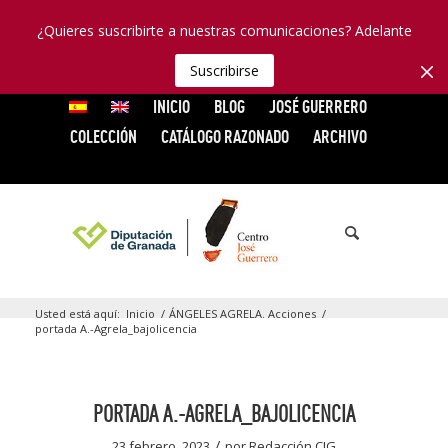
¿Quieres suscribirte a nuestras comunicaciones? Adelante
Suscribirse
INICIO
BLOG
JOSÉ GUERRERO
COLECCIÓN
CATÁLOGO RAZONADO
ARCHIVO
Usted está aquí:
Inicio
/
ÁNGELES AGRELA. Acciones
/
portada A.-Agrela_bajolicencia
PORTADA A.-AGRELA_BAJOLICENCIA
/
23 febrero, 2023
por
Redacción CJG