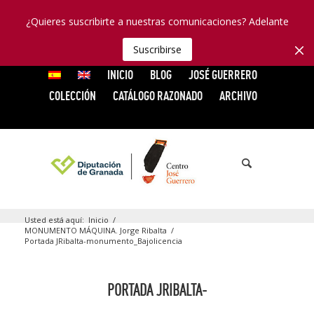
¿Quieres suscribirte a nuestras comunicaciones? Adelante
Suscribirse
INICIO
BLOG
JOSÉ GUERRERO
COLECCIÓN
CATÁLOGO RAZONADO
ARCHIVO
Usted está aquí:
Inicio
/
MONUMENTO MÁQUINA. Jorge Ribalta
/
Portada JRibalta-monumento_Bajolicencia
PORTADA JRIBALTA-