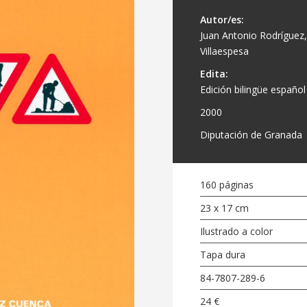
Autor/es:
Juan Antonio Rodríguez
Villaespesa
Edita:
Edición bilingüe español 
2000
Diputación de Granada
160 páginas
23 x 17 cm
Ilustrado a color
Tapa dura
84-7807-289-6
24 €