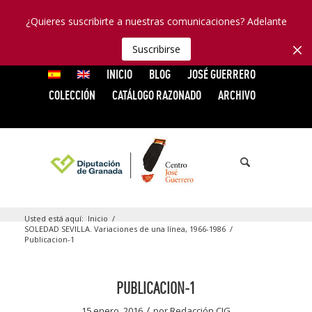
¿Quieres suscribirte a nuestras comunicaciones? Adelante
Suscribirse
INICIO
BLOG
JOSÉ GUERRERO
COLECCIÓN
CATÁLOGO RAZONADO
ARCHIVO
Usted está aquí:
Inicio
/
SOLEDAD SEVILLA. Variaciones de una línea, 1966-1986
/
Publicacion-1
PUBLICACION-1
/
15 enero, 2016
por
Redacción CJG