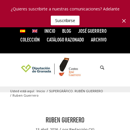
¿Quieres suscribirte a nuestras comunicaciones? Adelante
Suscribirse
INICIO
BLOG
JOSÉ GUERRERO
COLECCIÓN
CATÁLOGO RAZONADO
ARCHIVO
Usted está aquí:
Inicio
/
SUPERGRÁFICO. RUBÉN GUERRERO
/
Ruben Guerrero
RUBEN GUERRERO
/
13 abril, 2026
por
Redacción CJG