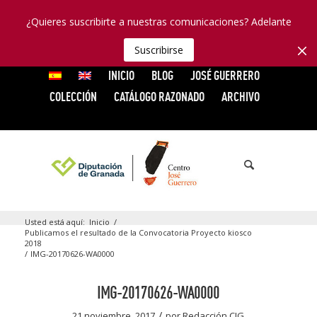
¿Quieres suscribirte a nuestras comunicaciones? Adelante
Suscribirse
INICIO
BLOG
JOSÉ GUERRERO
COLECCIÓN
CATÁLOGO RAZONADO
ARCHIVO
Usted está aquí:
Inicio
/
Publicamos el resultado de la Convocatoria Proyecto kiosco
2018
/
IMG-20170626-WA0000
IMG-20170626-WA0000
/
21 noviembre, 2017
por
Redacción CJG