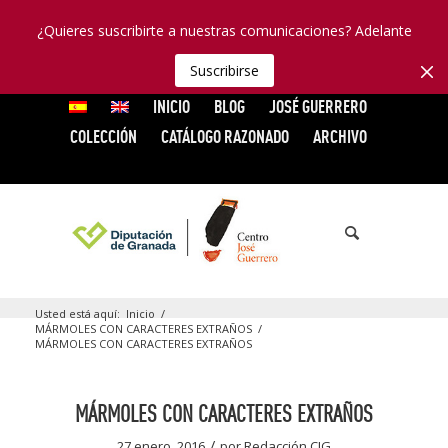
¿Quieres suscribirte a nuestras comunicaciones? Adelante
Suscribirse
INICIO
BLOG
JOSÉ GUERRERO
COLECCIÓN
CATÁLOGO RAZONADO
ARCHIVO
Usted está aquí:
Inicio
/
MÁRMOLES CON CARACTERES EXTRAÑOS
/
MÁRMOLES CON CARACTERES EXTRAÑOS
MÁRMOLES CON CARACTERES EXTRAÑOS
/
27 enero, 2016
por
Redacción CJG