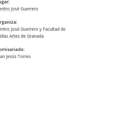
ugar:
entro José Guerrero
rganiza:
entro José Guerrero y Facultad de
ellas Artes de Granada
omisariado:
uan Jesús Torres