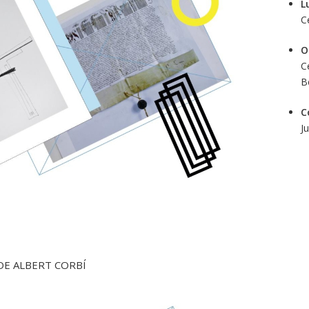
L
C
O
C
B
C
J
 DE ALBERT CORBÍ