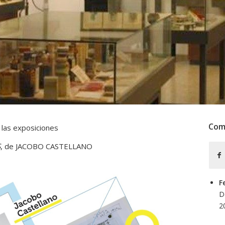
Com
 las exposiciones
S
, de JACOBO CASTELLANO
F
D
2