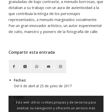
granuladas de bajo contraste, a menudo borrosas, que
dotaban a su trabajo con un aura de autenticidad a la
que contribuía la intriga de los personajes
representados, a menudo marginados socialmente.
Fue un gran innovador artístico, un autor experimental
de culto, maestro y pionero de la fotografía de calle.
Compartir esta entrada
Fechas:
Del 6 de abril al 25 de junio de 2017
Lugar:
Centro José Guerrero
Esta web utiliza cookies propias y de terceros para
analizar su navegación y ofrecerle un servicio más