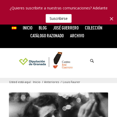
¿Quieres suscribirte a nuestras comunicaciones? Adelante
Suscribirse
INICIO
BLOG
JOSÉ GUERRERO
COLECCIÓN
CATÁLOGO RAZONADO
ARCHIVO
Usted está aquí:
Inicio
/
Anteriores
/
Louis Faurer