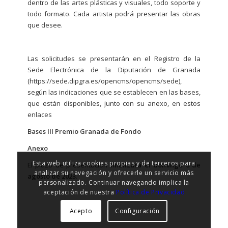
dentro de las artes plásticas y visuales, todo soporte y
todo formato. Cada artista podrá presentar las obras
que desee.
Las solicitudes se presentarán en el Registro de la
Sede Electrónica de la Diputación de Granada
(
https://sede.dipgra.es/opencms/opencms/sede
),
según las indicaciones que se establecen en las bases,
que están disponibles, junto con su anexo, en estos
enlaces
Bases III Premio Granada de Fondo
Anexo
Esta web utiliza cookies propias y de terceros para
El plazo de presentación
finalizará el domingo 6 de
analizar su navegación y ofrecerle un servicio más
agosto de 2023
.
personalizado. Continuar navegando implica la
aceptación de nuestra
Política de Privacidad
Acepto
Configuración