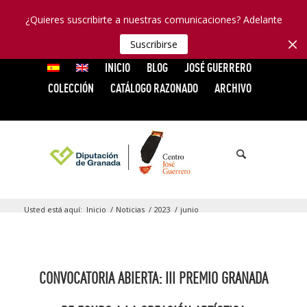
¿Quieres suscribirte a nuestras comunicaciones? Adelante
Suscribirse
INICIO
BLOG
JOSÉ GUERRERO
COLECCIÓN
CATÁLOGO RAZONADO
ARCHIVO
Usted está aquí:
Inicio
/
Noticias
/
2023
/
junio
CONVOCATORIA ABIERTA: III PREMIO GRANADA