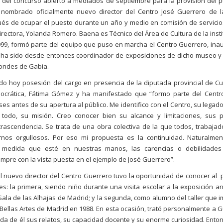
del concurso abierto a mediados de septiembre para la provisión del p
nombrado oficialmente nuevo director del Centro José Guerrero de l
s de ocupar el puesto durante un año y medio en comisión de servicio
irectora, Yolanda Romero. Baena es Técnico del Área de Cultura de la insti
99, formó parte del equipo que puso en marcha el Centro Guerrero, ina
y ha sido desde entonces coordinador de exposiciones de dicho museo y 
Condes de Gabia.
o hoy posesión del cargo en presencia de la diputada provincial de Cu
mocrática, Fátima Gómez y ha manifestado que “formo parte del Centr
s antes de su apertura al público. Me identifico con el Centro, su legado,
todo, su misión. Creo conocer bien su alcance y limitaciones, sus p
trascendencia. Se trata de una obra colectiva de la que todos, trabajad
nos orgullosos. Por eso mi propuesta es la continuidad. Naturalmen
a medida que esté en nuestras manos, las carencias o debilidade
mpre con la vista puesta en el ejemplo de José Guerrero”.
l nuevo director del Centro Guerrero tuvo la oportunidad de conocer al 
s: la primera, siendo niño durante una visita escolar a la exposición an
ala de las Alhajas de Madrid; y la segunda, como alumno del taller que im
e Bellas Artes de Madrid en 1988. En esta ocasión, trató personalmente a 
da de él sus relatos, su capacidad docente y su enorme curiosidad. Enton