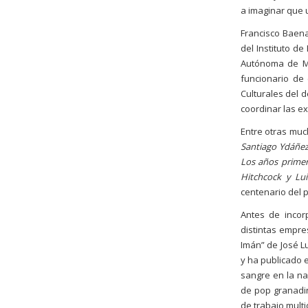
a imaginar que u
Francisco Baena
del Instituto de
Autónoma de Ma
funcionario de
Culturales del 
coordinar las e
Entre otras muc
Santiago Ydáñe
Los años prime
Hitchcock y Lu
centenario del p
Antes de incorp
distintas empres
Imán” de José L
y ha publicado e
sangre en la nar
de pop granadin
de trabajo multi