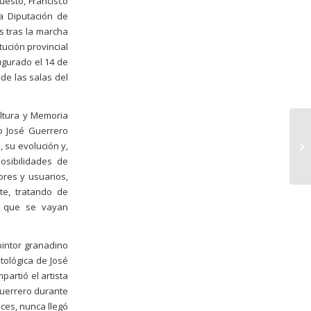
uesto, Francisco
a Diputación de
s tras la marcha
tución provincial
ugurado el 14 de
de las salas del
ltura y Memoria
o José Guerrero
 su evolución y,
osibilidades de
ores y usuarios,
te, tratando de
s que se vayan
pintor granadino
tológica de José
partió el artista
Guerrero durante
ces, nunca llegó