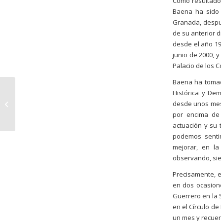
Como resultado 
Baena ha sido 
Granada, despué
de su anterior d
desde el año 19
junio de 2000, 
Palacio de los 
Baena ha tomad
Laboratorio de
Histórica y De
creación de Charco
desde unos mese
Exchange II – del 16 al
por encima de 
23/11/2016
actuación y su 
podemos sentir
mejorar, en l
observando, sie
Precisamente, e
en dos ocasione
Guerrero en la S
en el Círculo d
un mes y recuer