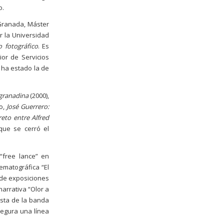
o.
 Granada, Máster
or la Universidad
o fotográfico
. Es
or de Servicios
 ha estado la de
 granadina
(2000),
ro,
José Guerrero:
eto entre Alfred
que se cerró el
 “free lance” en
nematográfica “El
 de exposiciones
narrativa “Olor a
lista de la banda
segura una línea