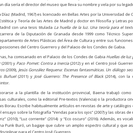
n día sería el director del museo que lleva su nombre y vela por su legad
 Díaz (Madrid, 1967) es licenciado en Bellas Artes por la Universidad de
 Estética y Teoría de las Artes de Madrid y doctor en Filosofía y Letras p
drid con una tesis titulada
La huella de la luz. Una teoría para el text
 carrera de la Diputación de Granada desde 1999 como Técnico Superi
departamento de Artes Plásticas del Área de Cultura y entre sus funciones
xposiciones del Centro Guerrero y del Palacio de los Condes de Gabia.
has, ha comisariado en el Palacio de los Condes de Gabia
Huellas de luz
z
(2001) y
Paco Pomet: Contra a Inercia
(2012) y en el Centro José Guerre
ros
(2009),
Jesús González Requena: Escenas fantasmáticas. Un diálogo secr
is Buñuel
(2011) y
José Guerrero: The Presence of Black
(2014), con la 
intor.
orarse a la plantilla de la institución provincial, Baena trabajó como
as culturales, como la editorial Pre-textos (Valencia) o la productora ci
uis Borau. Escribe habitualmente artículos en revistas de arte y catálogos
l ensayo sobre la fotografía “Vendas para los ojos” (2007) y las obras de 
iz” (2010), “Luz corriente” (2014) y “Eco oscuro” (2016). Además, es voca
a Punk Buró, un bagaje que cubre un amplio espectro cultural y que a
disciplinar para el Centro José Guerrero.