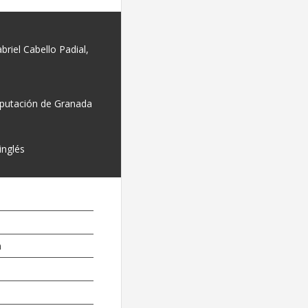
briel Cabello Padial,
iputación de Granada
inglés
n