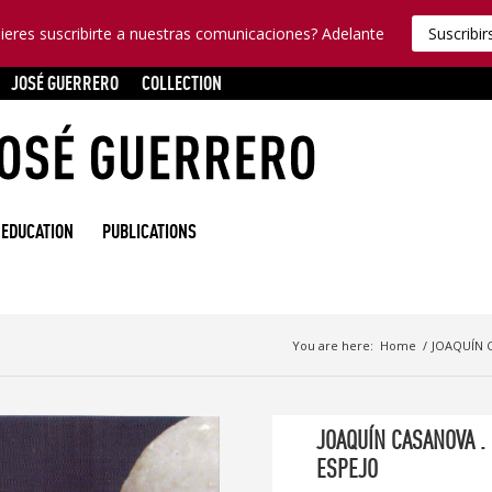
ieres suscribirte a nuestras comunicaciones? Adelante
Suscribir
JOSÉ GUERRERO
COLLECTION
EDUCATION
PUBLICATIONS
You are here:
Home
/
JOAQUÍN 
JOAQUÍN CASANOVA .
ESPEJO