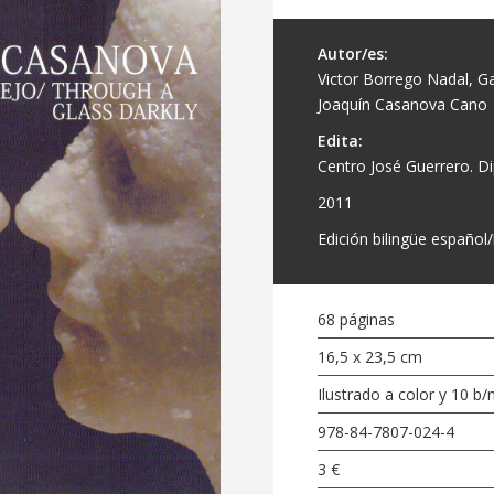
Autor/es:
Victor Borrego Nadal, Ga
Joaquín Casanova Cano
Edita:
Centro José Guerrero. D
2011
Edición bilingüe español/
68 páginas
16,5 x 23,5 cm
Ilustrado a color y 10 b/
978-84-7807-024-4
3 €