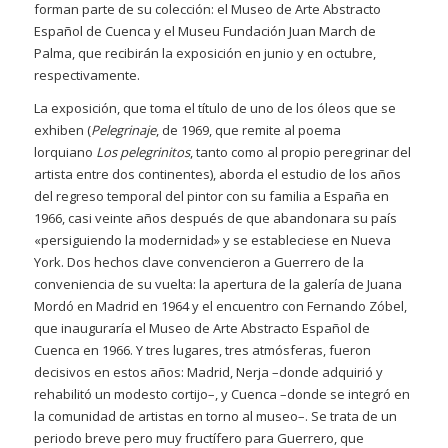
forman parte de su colección: el Museo de Arte Abstracto
Español de Cuenca y el Museu Fundación Juan March de
Palma, que recibirán la exposición en junio y en octubre,
respectivamente.
La exposición, que toma el título de uno de los óleos que se
exhiben (
Pelegrinaje
, de 1969, que remite al poema
lorquiano
Los pelegrinitos
, tanto como al propio peregrinar del
artista entre dos continentes), aborda el estudio de los años
del regreso temporal del pintor con su familia a España en
1966, casi veinte años después de que abandonara su país
«persiguiendo la modernidad» y se estableciese en Nueva
York. Dos hechos clave convencieron a Guerrero de la
conveniencia de su vuelta: la apertura de la galería de Juana
Mordó en Madrid en 1964 y el encuentro con Fernando Zóbel,
que inauguraría el Museo de Arte Abstracto Español de
Cuenca en 1966. Y tres lugares, tres atmósferas, fueron
decisivos en estos años: Madrid, Nerja –donde adquirió y
rehabilitó un modesto cortijo–, y Cuenca –donde se integró en
la comunidad de artistas en torno al museo–. Se trata de un
periodo breve pero muy fructífero para Guerrero, que