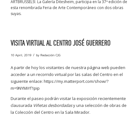
ARTBRUSSELS!. La Galería Ditesheim, participa en la 37ª edición de
esta renombrada Feria de Arte Contemporáneo con dos obras
suyas.
VISITA VIRTUAL AL CENTRO JOSÉ GUERRERO
/
10 April, 2019
by
Redacción CJG
A partir de hoy los visitantes de nuestra página web pueden
acceder a un recorrido virtual por las salas del Centro en el
siguiente enlace:
https://my.matterport.com/show/?
m=9NYMiYf1pip
Durante el paseo podrán visitar la exposición recientemente
clausurada
Viñetas desbordadas
y una selección de obras de
la Colección del Centro en la Sala Mirador.