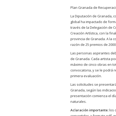
Plan Granada de Recuperaci
La Diputación de Granada, con
global ha impactado de forma
través de la Delegación de C
Creación Artística, con la fin
provincia de Granada. A la co
razón de 25 premios de 2000
Las personas aspirantes debe
de Granada. Cada artista po
máximo de cinco obras en tota
convocatoria, y se le podrá 
primera evaluación.
Las solicitudes se presentar
Granada
, según las indicac
presentación comienza el día 
naturales.
Aclaración importante:
los 
convertidos a formato pdf, q