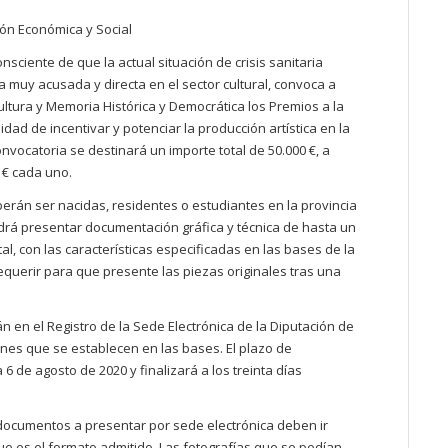
ón Económica y Social
sciente de que la actual situación de crisis sanitaria
 muy acusada y directa en el sector cultural, convoca a
ultura y Memoria Histórica y Democrática los Premios a la
alidad de incentivar y potenciar la producción artística en la
nvocatoria se destinará un importe total de 50.000 €, a
 € cada uno.
rán ser nacidas, residentes o estudiantes en la provincia
drá presentar documentación gráfica y técnica de hasta un
l, con las características especificadas en las bases de la
requerir para que presente las piezas originales tras una
án en el
Registro de la Sede Electrónica de la Diputación de
iones que se establecen en las bases. El plazo de
6 de agosto de 2020 y finalizará a los treinta días
documentos a presentar por sede electrónica deben ir
ue es el formato admitido. Las fotografías que se pedían