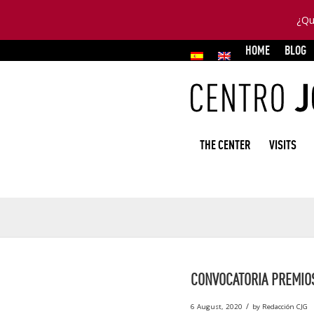
¿Qu
HOME
BLOG
THE CENTER
VISITS
CONVOCATORIA PREMIOS
/
6 August, 2020
by
Redacción CJG