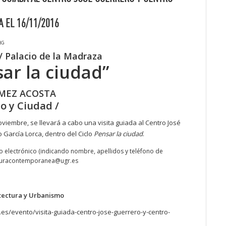
 EL 16/11/2016
JG
 / Palacio de la Madraza
sar la ciudad”
ÓMEZ ACOSTA
io y Ciudad
/
viembre, se llevará a cabo una visita guiada al Centro José
 García Lorca, dentro del Ciclo
Pensar la ciudad
.
o electrónico (indicando nombre, apellidos y teléfono de
ulturacontemporanea@ugr.es
tectura y Urbanismo
es/evento/visita-guiada-centro-jose-guerrero-y-centro-