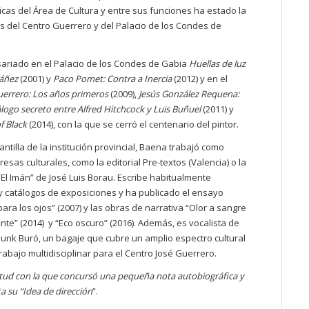
cas del Área de Cultura y entre sus funciones ha estado la
s del Centro Guerrero y del Palacio de los Condes de
sariado en el Palacio de los Condes de Gabia
Huellas de luz
áñez
(2001) y
Paco Pomet: Contra a Inercia
(2012) y en el
uerrero: Los años primeros
(2009),
Jesús González Requena:
logo secreto entre Alfred Hitchcock y Luis Buñuel
(2011) y
f Black
(2014), con la que se cerró el centenario del pintor.
antilla de la institución provincial, Baena trabajó como
esas culturales, como la editorial Pre-textos (Valencia) o la
El Imán” de José Luis Borau. Escribe habitualmente
e y catálogos de exposiciones y ha publicado el ensayo
ara los ojos” (2007) y las obras de narrativa “Olor a sangre
iente” (2014) y “Eco oscuro” (2016). Además, es vocalista de
unk Buró, un bagaje que cubre un amplio espectro cultural
abajo multidisciplinar para el Centro José Guerrero.
itud con la que concursó una pequeña nota autobiográfica y
a su “Idea de dirección
”.