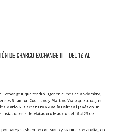
IÓN DE CHARCO EXCHANGE II – DEL 16 AL
JG
 Exchange II, que tendrá lugar en el mes de
noviembre
,
dienses
Shannon Cochrane y Martine Viale
que trabajan
oles
Mario Gutierrez Cru y Analía Beltrán i Janés
en un
as instalaciones de
Matadero Madrid
del 16 al 23 de
an por parejas (Shannon con Mario y Martine con Analía), en