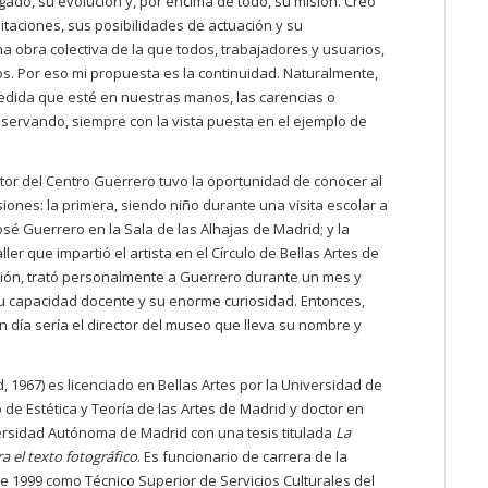
legado, su evolución y, por encima de todo, su misión. Creo
itaciones, sus posibilidades de actuación y su
na obra colectiva de la que todos, trabajadores y usuarios,
s. Por eso mi propuesta es la continuidad. Naturalmente,
edida que esté en nuestras manos, las carencias o
servando, siempre con la vista puesta en el ejemplo de
tor del Centro Guerrero tuvo la oportunidad de conocer al
iones: la primera, siendo niño durante una visita escolar a
osé Guerrero en la Sala de las Alhajas de Madrid; y la
er que impartió el artista en el Círculo de Bellas Artes de
sión, trató personalmente a Guerrero durante un mes y
su capacidad docente y su enorme curiosidad. Entonces,
n día sería el director del museo que lleva su nombre y
 1967) es licenciado en Bellas Artes por la Universidad de
 de Estética y Teoría de las Artes de Madrid y doctor en
iversidad Autónoma de Madrid con una tesis titulada
La
ra el texto fotográfico
. Es funcionario de carrera de la
 1999 como Técnico Superior de Servicios Culturales del