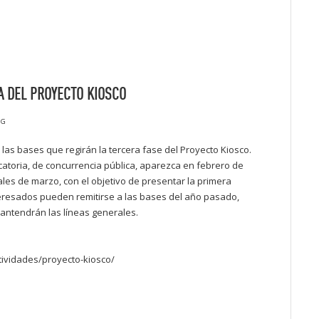
A DEL PROYECTO KIOSCO
JG
as bases que regirán la tercera fase del Proyecto Kiosco.
catoria, de concurrencia pública, aparezca en febrero de
ales de marzo, con el objetivo de presentar la primera
nteresados pueden remitirse a las bases del año pasado,
antendrán las líneas generales.
tividades/proyecto-kiosco/