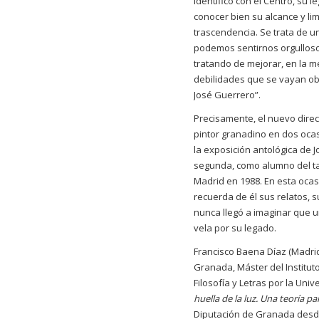
identifico con el Centro, su 
conocer bien su alcance y lim
trascendencia. Se trata de u
podemos sentirnos orgulloso
tratando de mejorar, en la m
debilidades que se vayan ob
José Guerrero”.
Precisamente, el nuevo direc
pintor granadino en dos ocas
la exposición antológica de J
segunda, como alumno del tall
Madrid en 1988. En esta oca
recuerda de él sus relatos, 
nunca llegó a imaginar que u
vela por su legado.
Francisco Baena Díaz (Madrid,
Granada, Máster del Instituto
Filosofía y Letras por la Un
huella de la luz. Una teoría pa
Diputación de Granada desde