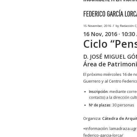
FEDERICO GARCÍA LORCA
/
15 November, 2016
by
Redacción C
16 Nov, 2016 · 10:30
Ciclo “Pen
D. JOSÉ MIGUEL G
Área de Patrimon
El próximo miércoles 16 de no
Guerrero y al Centro Federico
Inscripción
: mediante corre
contacto) a la dirección c
Nº de plazas
: 30 personas
Organiza:
Cátedra de Arqui
+información:
lamadraza.ugr.
federico-garcia-lorca/