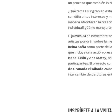
un proceso que también inicia
¿Qué temas surgirán en esta 
con diferentes intereses y m
manera afrontarán la creaci
individual? ¿Cómo manejarán 
El
jueves 24
de noviembre se 
artistas pondrán sobre la me
Reina Sofía
como parte de la
que incluye una acción-prese
Isabel León
y
Ana Matey
, a
participantes. El proyecto c
de Granada
el
sábado 26
de
intercambio de partituras en
INSCRÍBETE A LA VISIT