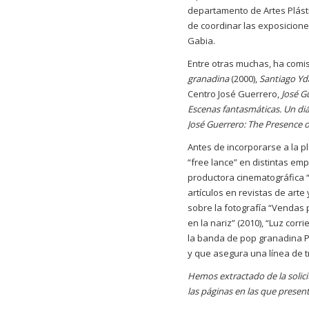
departamento de Artes Plásti
de coordinar las exposicione
Gabia.
Entre otras muchas, ha comi
granadina
(2000),
Santiago Yd
Centro José Guerrero,
José G
Escenas fantasmáticas. Un diá
José Guerrero: The Presence o
Antes de incorporarse a la pl
“free lance” en distintas empr
productora cinematográfica “
artículos en revistas de art
sobre la fotografía “Vendas p
en la nariz” (2010), “Luz corr
la banda de pop granadina P
y que asegura una línea de tr
Hemos extractado de la solic
las páginas en las que present