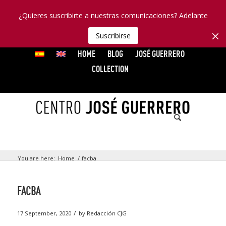
¿Quieres suscribirte a nuestras comunicaciones? Adelante
Suscribirse
HOME
BLOG
JOSÉ GUERRERO
COLLECTION
You are here:
Home
/
facba
FACBA
/
17 September, 2020
by
Redacción CJG