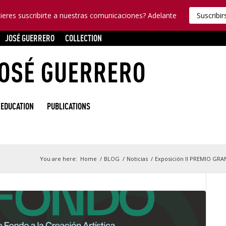
ieres suscribirte a nuestras comunicaciones? Adelante
Suscribir
JOSÉ GUERRERO
COLLECTION
EDUCATION
PUBLICATIONS
You are here:
Home
/
BLOG
/
Noticias
/
Exposición II PREMIO GRA