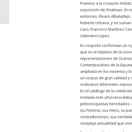
Premios a la Creación Artíst
Presentación de El
exposición de finalistas. En
Cuarto Lúcido
entonces: Álvaro Albaladejo,
Roberto Urbano, y se suman 
Caro, Francisco Martínez Ca
Valeriano López.
En conjunto conforman un si
que es el objetivo de la con
representaciones de Granada 
Contemporáneo de la Diputac
ampliada en los noventa y lo
un corpus de gran calidad y 
realizaron diferentes expos
En el catálogo de la celebra
invitada este año) recordaba
pintoresquistas heredados:
(su historia, sus mitos, su pai
contradicciones, sus verdade
compleja actualidad que vivi