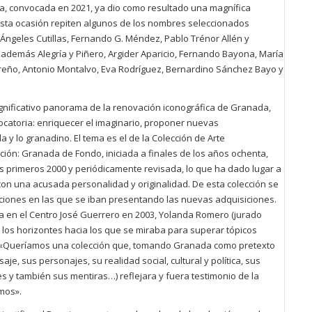
ica, convocada en 2021, ya dio como resultado una magnífica
 esta ocasión repiten algunos de los nombres seleccionados
 Ángeles Cutillas, Fernando G. Méndez, Pablo Trénor Allén y
además Alegría y Piñero, Argider Aparicio, Fernando Bayona, María
rreño, Antonio Montalvo, Eva Rodríguez, Bernardino Sánchez Bayo y
gnificativo panorama de la renovación iconográfica de Granada,
vocatoria: enriquecer el imaginario, proponer nuevas
y lo granadino. El tema es el de la Colección de Arte
ión: Granada de Fondo, iniciada a finales de los años ochenta,
s primeros 2000 y periódicamente revisada, lo que ha dado lugar a
con una acusada personalidad y originalidad. De esta colección se
iciones en las que se iban presentando las nuevas adquisiciones.
da en el Centro José Guerrero en 2003, Yolanda Romero (jurado
 los horizontes hacia los que se miraba para superar tópicos
 «Queríamos una colección que, tomando Granada como pretexto
saje, sus personajes, su realidad social, cultural y política, sus
s y también sus mentiras…) reflejara y fuera testimonio de la
mos».