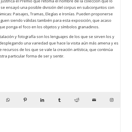
justifica el Premio que retoma el nombre de la colección que lo
o se ensayó una posible división del corpus en subconjuntos con
ámicas: Paisajes, Tramas, Elegías e Ironías. Pueden proponerse
siguen siendo válidas también para esta exposición, que acaso
que ponga el foco en los objetos y símbolos granadinos.
stalación y fotografía son los lenguajes de los que se sirven los y
, desplegando una variedad que hace la visita aún más amena y es
de recursos de los que se vale la creación artística, que continúa
ra particular forma de ser y sentir.